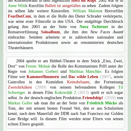
der Kinoleinwand in dem Jugendfilm
Herz im Kopf
. 2002 war er in
Anne Wild
s Kurzfilm
Ballett ist ausgefallen
zu sehen. Zudem folgten
im selben Jahr weitere Kinorollen.
William Malone
s Horrorfilm
FearDotCom
, in dem er die Rolle des Dieter Schrader verkörperte,
war seine erste Filmrolle in den USA. Der endgültige Durchbruch
gelang ihm 2003 an der Seite von
Nora Tschirner
in der
Romanverfilmung
Soloalbum
, die ihm den
New Faces Award
einbrachte. Seitdem arbeitete er in zahlreichen nationalen und
internationalen Produktionen sowie an renommierten deutschen
Theaterhäusern.
2004 spielte er am Hebbel-Theater in dem Stück „Eins, Zwei,
Drei“ von
Ferenc Molnár
die Rolle des Kommunisten Piffl unter der
Regie von
Johannes Grebert
und
Matthias Matschke
. Es folgten
Filme wie
Kammerflimmern
und
Das wilde Leben
(2007)
, sowie
Gastrollen in den Komödien
Keinohrhasen
, der Fortsetzung
Zweiohrküken
(2009)
von seinem befreundeten Kollegen
Til
Schweiger
. in dessen Film
Kokowääh 2
(2013)
spielt er sich sogar
selbst. In der deutsch-englischen Produktion
Friendship!
(2010)
von
Markus Goller
sah man ihn an der Seite von
Friedrich Mücke
als
Tom, der mit seinem besten Freund Veit, den er aus Schulzeiten
kennt, nach dem Mauerfall der DDR nach San Francisco zur Golden
Gate Bridge will. In diesem Film werden seine Eltern von seinen
echten Eltern gespielt.