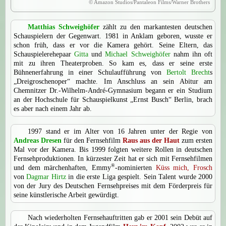
© Amazon Studios/Pantaleon Films/Warner Brothers
Matthias Schweighöfer
zählt zu den markantesten deutschen
Schauspielern der Gegenwart. 1981 in Anklam geboren, wusste er
schon früh, dass er vor die Kamera gehört. Seine Eltern, das
Schauspielerehepaar
Gitta
und
Michael Schweighöfer
nahm ihn oft
mit zu ihren Theaterproben. So kam es, dass er seine erste
Bühnenerfahrung in einer Schulaufführung von
Bertolt Brecht
s
„Dreigroschenoper“ machte. Im Anschluss an sein Abitur am
Chemnitzer Dr.-Wilhelm-André-Gymnasium begann er ein Studium
an der Hochschule für Schauspielkunst „Ernst Busch“ Berlin, brach
es aber nach einem Jahr ab.
1997 stand er im Alter von 16 Jahren unter der Regie von
Andreas Dresen
für den Fernsehfilm
Raus aus der Haut
zum ersten
Mal vor der Kamera. Bis 1999 folgten weitere Rollen in deutschen
Fernsehproduktionen. In kürzester Zeit hat er sich mit Fernsehfilmen
®
und dem märchenhaften, Emmy
-nominierten
Küss mich, Frosch
von
Dagmar Hirtz
in die erste Liga gespielt. Sein Talent wurde 2000
von der Jury des Deutschen Fernsehpreises mit dem Förderpreis für
seine künstlerische Arbeit gewürdigt.
Nach wiederholten Fernsehauftritten gab er 2001 sein Debüt auf