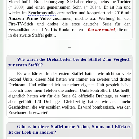
Vierseithof in Brandenburg zog. Sie haben eine gemeinsame Tochter
(* 2009)
und einen gemeinsamen Sohn
(* 2014)
. Er ist hin und
wieder im
Synchronstudio
anzutreffen und kooperiert seit 2016 mit
Amazon Prime Video
zusammen, machte u.a. Werbung für den
Fire-TV-Stick und drehte die erste deutsche Serie für den
Versandhändler und
Netflix
-Konkurrenten -
You are wanted
, die nun
in die zweite Staffel geht...
─
Wie waren die Dreharbeiten bei der Staffel 2 im Vergleich
zur ersten Staffel?
Es war härter: In der ersten Staffel hatten wir nicht so viele
Second Units, dieses Mal hatten wir immer ein zweites und drittes
Drehteam. Und während ich an meiner eigenen Unit gespielt habe,
habe ich über mein Telefon die anderen Units kontrolliert. Das heißt,
eigentlich hatten wir für die Serie 62 offizielle Drehtage, es waren
aber gefühlt 120 Drehtage. Gleichzeitig hatten wir auch mehr
Geschichten, die wir erzählen wollten. Es wird bombastisch, was den
Zuschauer da erwartet!
Gibt es in dieser Staffel mehr Action, Stunts und Effekte?
Ist der Look ein anderer?