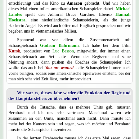
entschleunigt und das Kino zu
Amazon
gebracht. Und wir haben
dieses Mal einen tollen amerikanischen Schauspieler dabei.
Michael
Landes
spielt den Admiral Bruce Gardner. Ebenso
Hannah
Hoekstra
, eine niederländische Schauspielerin, als die junge
Hackerin Angel. Es wird auch öfter mal Englisch gesprochen und wir
begeben uns in vietnamesisches Milieu.
Spannend war vor allem die Zusammenarbeit mit
Schauspielcoach
Gudrun Bahrmann
. Ich habe bei dem Film
Kursk
, produziert von
Luc Besson
, mitgewirkt, der immer einen
Schauspielcoach am Set hatte. Wenn der Regisseur mal seine
Meinung ändert, dann pushen die Coaches die Schauspieler. Ich
wollte das auch bei
You are wanted
- die Schauspieler immer nach
vorne bringen, sodass eine amerikanische Spielweise entsteht, bei der
man sich sehr viel Zeit lässt, mehr improvisiert.
Wie war es, dieses Jahr wieder die Funktion der Regie und
des Hauptdarstellers zu übernehmen?
Durch die Tatsache, dass es mehrere Units gab, mussten
Bernhard und ich uns sehr vertrauen. Manchmal waren wir
zusammen an den Units, manchmal auch nicht. Dann musste ich
mehr bei der Kamera sein und sagen, was ich möchte und Bernhard
musste die Schauspieler inszenieren.
In der letzten Drehwoche musste ich das erste Mal sagen, dass