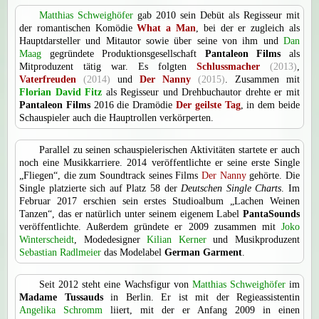
Matthias Schweighöfer
gab 2010 sein Debüt als Regisseur mit
der romantischen Komödie
What a Man
, bei der er zugleich als
Hauptdarsteller und Mitautor sowie über seine von ihm und
Dan
Maag
gegründete Produktionsgesellschaft
Pantaleon Films
als
Mitproduzent tätig war. Es folgten
Schlussmacher
(2013)
,
Vaterfreuden
(2014)
und
Der Nanny
(2015)
. Zusammen mit
Florian David Fitz
als Regisseur und Drehbuchautor drehte er mit
Pantaleon Films
2016 die Dramödie
Der geilste Tag
, in dem beide
Schauspieler auch die Hauptrollen verkörperten.
Parallel zu seinen schauspielerischen Aktivitäten startete er auch
noch eine Musikkarriere. 2014 veröffentlichte er seine erste Single
„Fliegen“, die zum Soundtrack seines Films
Der Nanny
gehörte. Die
Single platzierte sich auf Platz 58 der
Deutschen Single Charts
. Im
Februar 2017 erschien sein erstes Studioalbum „Lachen Weinen
Tanzen“, das er natürlich unter seinem eigenem Label
PantaSounds
veröffentlichte. Außerdem gründete er 2009 zusammen mit
Joko
Winterscheidt
, Modedesigner
Kilian Kerner
und Musikproduzent
Sebastian Radlmeier
das Modelabel
German Garment
.
Seit 2012 steht eine Wachsfigur von
Matthias Schweighöfer
im
Madame Tussauds
in Berlin. Er ist mit der Regieassistentin
Angelika Schromm
liiert, mit der er Anfang 2009 in einen