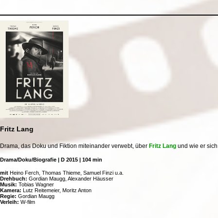
Fritz Lang
Drama, das Doku und Fiktion miteinander verwebt, über
Fritz Lang
und wie er sic
Drama/Doku/Biografie | D 2015 | 104 min
mit
Heino Ferch, Thomas Thieme, Samuel Finzi u.a.
Drehbuch:
Gordian Maugg, Alexander Häusser
Musik:
Tobias Wagner
Kamera:
Lutz Reitemeier, Moritz Anton
Regie:
Gordian Maugg
Verleih:
W-film