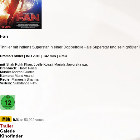
Fan
Thriller mit Indiens Superstar in einer Doppelrolle - als Superstar und sein größter 
Drama/Thriller | IND 2016 | 142 min | OmU
mit
Shah Rukh Khan, Joelle Koissi, Mariola Jaworska u.a.
Drehbuch:
Habib Faisal
Musik:
Andrea Guerra
Kamera:
Manu Anand
Regie:
Maneesh Sharma
Verleih:
Substance Film
6.8
53,922 votes
/10
Trailer
Galerie
Kinofinder