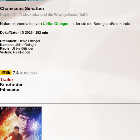
Chamissos Schatten
Kapitel 2 - Tschukotka und die Wrangelinsel, Teil 1
Naturdokumentation von
Ulrike Ottinger
, in der sie die Beringstraße erkundet.
Doku/Natur | D 2016 | 192 min
Drehbuch:
Ulrike Ottinger
Kamera:
Ulrike Ottinger
Regie:
Ulrike Ottinger
Verleih:
RealFiction
7.4
62 votes
/10
Trailer
Kinofinder
Filmseite