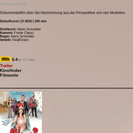
4 Leben ein Akt
Dokumentarfilm über die Aktzeichnung aus der Perspektive von vier Modellen.
Doku/Kunst | D 2015 | 105 min
Drehbuch:
Mario Schneider
Kamera:
Friede Clausz
Regie:
Mario Schneider
Verleih:
RealFiction
6.4
15 votes
/10
Trailer
Kinofinder
Filmseite