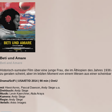
Beti und Amare
Beti and Amare
Historisch-surrealer Film über eine junge Frau, die im Äthiopien des Jahres 193
zu geraten scheint, aber im letzten Moment von einem Wesen aus einer scheinbar 
Drama/SciFi | USA/ET/D 2014 | 90 min | OmU
mit
Hiwot Asres, Pascal Dawson, Andy Siege u.a.
Drehbuch:
Andy Siege
Musik:
Levin Kaerchner, Alula Araya
Kamera:
Andy Siege
Regie:
Andy Siege
Verleih:
Aries Images