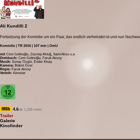
Ali Kundilli 2
Fortsetzung der Komödie um ein Paar, das endlich verheiratet ist und nun Nach
Komödie | TR 2016 | 107 min | OmU
mit
Cem Gelinoğlu, Zeynep Aktuğ, Sami Aksu u.a.
Drehbuch:
Cem Gelinoğlu, Faruk Aksoy
Musik:
Sunay Özgür, Ender Kinay
Kamera:
Bülent Özer
Regie:
Faruk Aksoy
Verleih:
Kinostar
4.6
1,328 votes
/10
Trailer
Galerie
Kinofinder