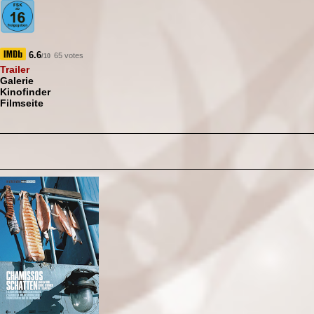
6.6
65 votes
/10
Trailer
Galerie
Kinofinder
Filmseite